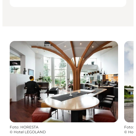
Foto
:
HORESTA
Foto
:
©
Hotel LEGOLAND
©
Hot