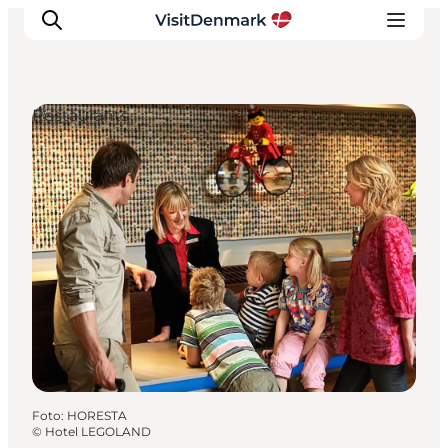
Restaurants
Ispirazioni
Dove andare
Cosa fare
Dove dormire
Pianifica il viaggio
Foto
:
HORESTA
©
Hotel LEGOLAND