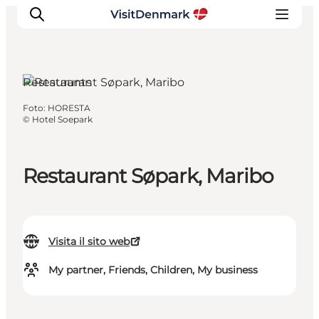
Maribo, South Zealand and the
Islands
Restaurants
Foto
:
HORESTA
Ispirazioni
©
Hotel Soepark
Dove andare
Cosa fare
Restaurant Søpark, Maribo
Dove dormire
Pianifica il viaggio
Visita il sito web
My partner, Friends, Children, My business