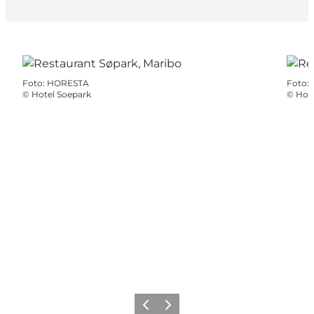
Foto
:
HORESTA
Foto
:
©
Hotel Soepark
©
Hote
Precedente
Avanti