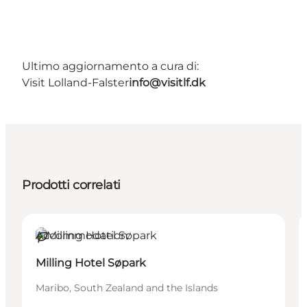
Ultimo aggiornamento a cura di:
Visit Lolland-Falster
info@visitlf.dk
Prodotti correlati
Accommodation
Sostenibile
Milling Hotel Søpark
Maribo, South Zealand and the Islands