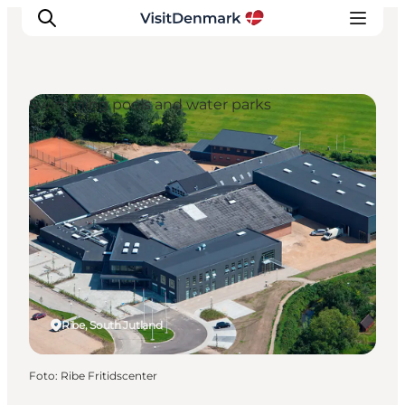
Swimming pools and water parks
Ispirazioni
Dove andare
Cosa fare
Dove dormire
Pianifica il viaggio
Ribe, South Jutland
Foto
:
Ribe Fritidscenter