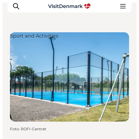
Sport and Activities
Ispirazioni
Dove andare
Cosa fare
Dove dormire
Pianifica il viaggio
Foto
:
ROFI-Centret