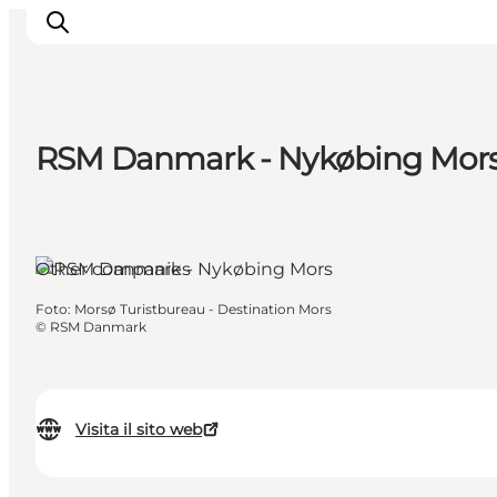
RSM Danmark - Nykøbing Mor
Ispirazioni
Dove andare
Cosa fare
Other companies
Dove dormire
Pianifica il viaggio
Foto
:
Morsø Turistbureau - Destination Mors
©
RSM Danmark
Visita il sito web