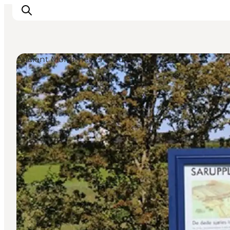
Ancient Monuments & Ruins
Ispirazioni
Dove andare
Cosa fare
Dove dormire
Pianifica il viaggio