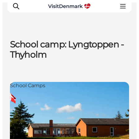
School camp: Lyngtoppen -
Ispirazioni
Thyholm
Dove andare
Cosa fare
Dove dormire
School Camps
Pianifica il viaggio