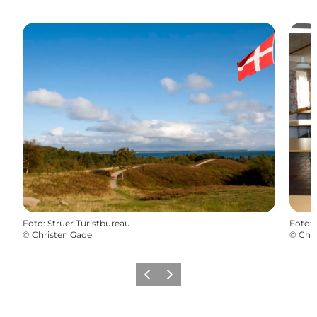
Foto
:
Struer Turistbureau
Foto
:
©
Christen Gade
©
Chri
Precedente
Avanti