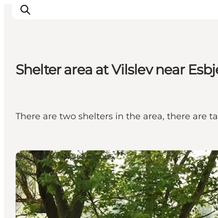
Shelter area at Vilslev near Esb
Ispirazioni
Dove andare
Cosa fare
There are two shelters in the area, there are 
Dove dormire
Pianifica il viaggio
Shelters & Nature Camps