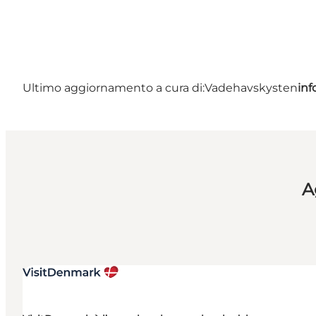
Ultimo aggiornamento a cura di:
Vadehavskysten
in
A