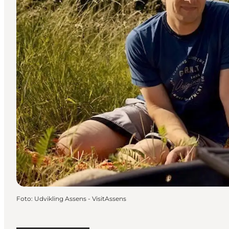
Foto
:
Udvikling Assens - VisitAssens