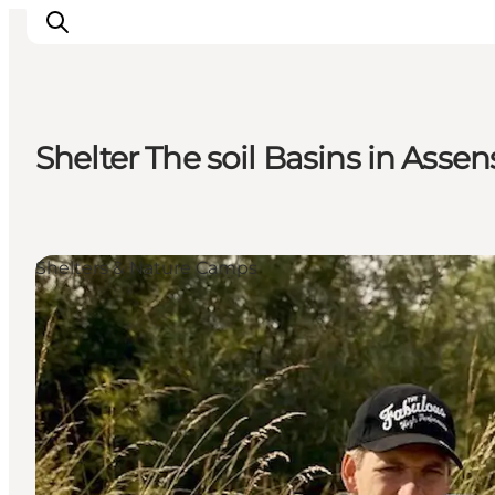
Shelter The soil Basins in Assen
Ispirazioni
Dove andare
Cosa fare
Shelters & Nature Camps
Dove dormire
Pianifica il viaggio