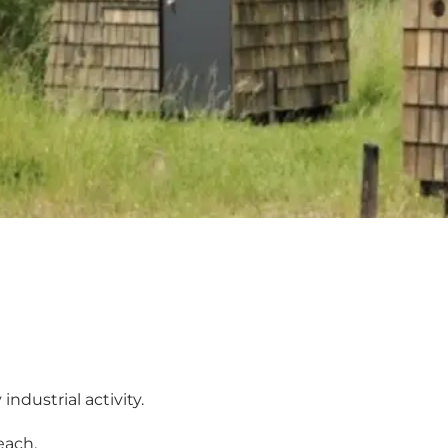
ndustrial activity.
each.