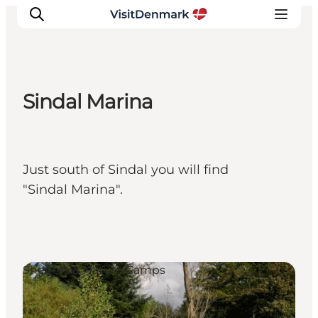
Sindal Marina
Ispirazioni
Dove andare
Cosa fare
Just south of Sindal you will find
Dove dormire
"Sindal Marina".
Pianifica il viaggio
Shelters & Nature Camps