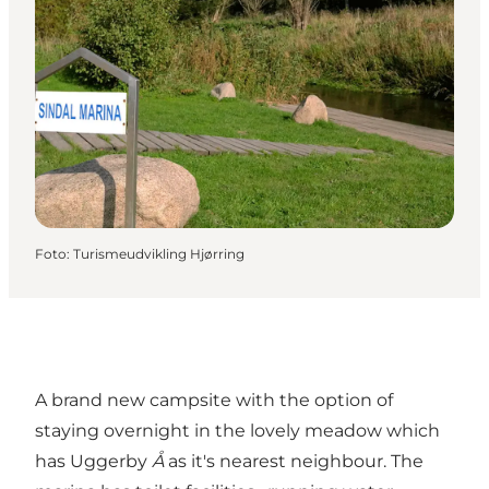
Foto
:
Turismeudvikling Hjørring
A brand new campsite with the option of
staying overnight in the lovely meadow which
has Uggerby
Å
as it's nearest neighbour. The