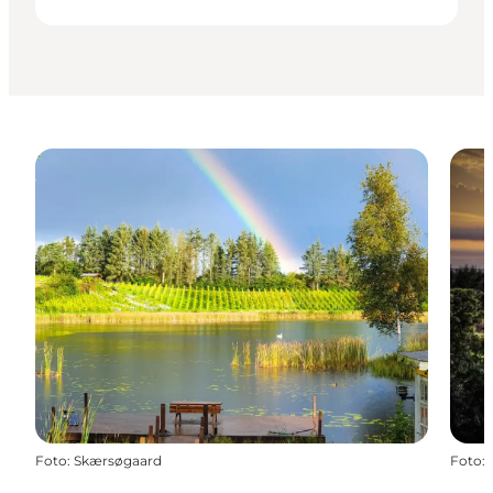
Foto
:
Skærsøgaard
Foto
: