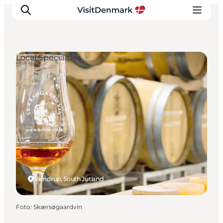
Local Specialties
Ispirazioni
Dove andare
Cosa fare
Dove dormire
Pianifica il viaggio
Vamdrup, South Jutland
Foto
:
Skærsøgaardvin