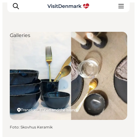
Galleries
Ispirazioni
Dove andare
Cosa fare
Dove dormire
Pianifica il viaggio
Tranekær, Funen and the Islands
Foto
:
Skovhus Keramik