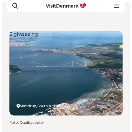
Sightseeing
Ispirazioni
Dove andare
Cosa fare
Dove dormire
Pianifica il viaggio
Vamdrup, South Jutland
Foto
:
Qualitycopter