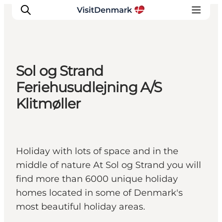
Sol og Strand
Ispirazioni
Feriehusudlejning A/S
Dove andare
Klitmøller
Cosa fare
Dove dormire
Pianifica il viaggio
Holiday with lots of space and in the
middle of nature At Sol og Strand you will
find more than 6000 unique holiday
homes located in some of Denmark's
most beautiful holiday areas.