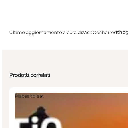
Ultimo aggiornamento a cura di:
VisitOdsherred
thb@
Prodotti correlati
Places to eat