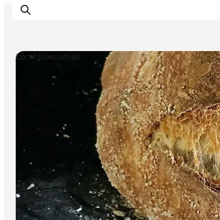
Local Specialties
Ispirazioni
Dove andare
Cosa fare
Dove dormire
Pianifica il viaggio