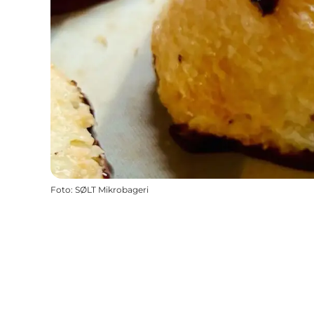
Foto
:
SØLT Mikrobageri