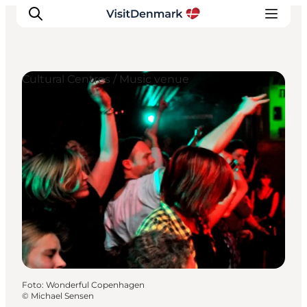
Cultural Centres / Music venue
Ispirazioni
Dove andare
Cosa fare
Dove dormire
Pianifica il viaggio
Foto
:
Wonderful Copenhagen
©
Michael Sensen