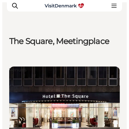
The Square, Meetingplace
Ispirazioni
Dove andare
Cosa fare
Venues
Dove dormire
Pianifica il viaggio