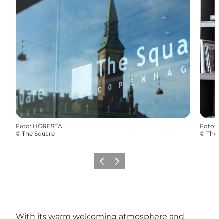
Foto
:
HORESTA
Foto
:
©
The Square
©
The
Precedente
Avanti
With its warm welcoming atmosphere and