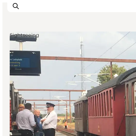
Sightseeing
Ispirazioni
Dove andare
Cosa fare
Dove dormire
Pianifica il viaggio