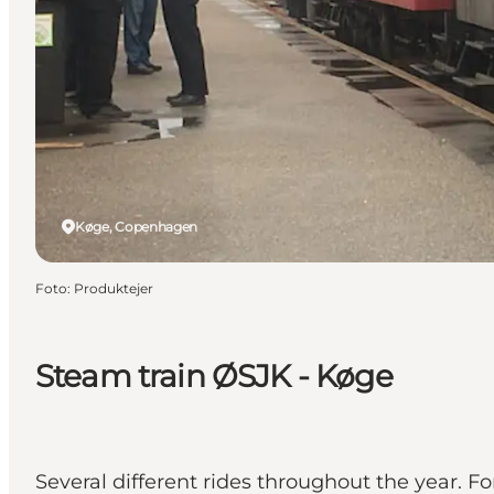
Køge, Copenhagen
Foto
:
Produktejer
Steam train ØSJK - Køge
Several different rides throughout the year. 