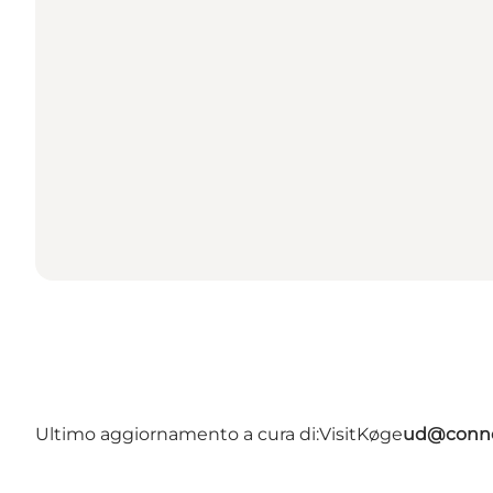
Ultimo aggiornamento a cura di:
VisitKøge
ud@conne