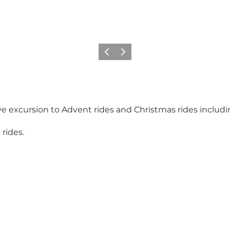
Precedente
Avanti
excursion to Advent rides and Christmas rides including
 rides.