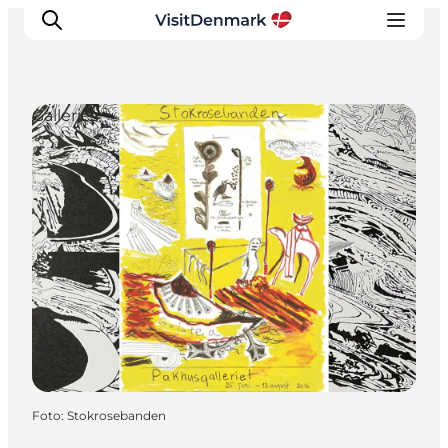
Galleries
Ispirazioni
Dove andare
Cosa fare
Dove dormire
Pianifica il viaggio
Foto
:
Stokrosebanden