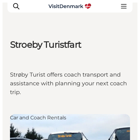
Stroeby Turistfart
Ispirazioni
Dove andare
Cosa fare
Strøby Turist offers coach transport and
Dove dormire
assistance with planning your next coach
Pianifica il viaggio
trip.
Car and Coach Rentals