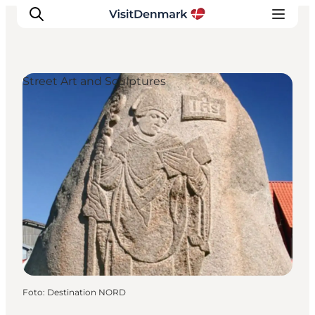
Street Art and Sculptures
Ispirazioni
Dove andare
Cosa fare
Dove dormire
Pianifica il viaggio
Foto
:
Destination NORD