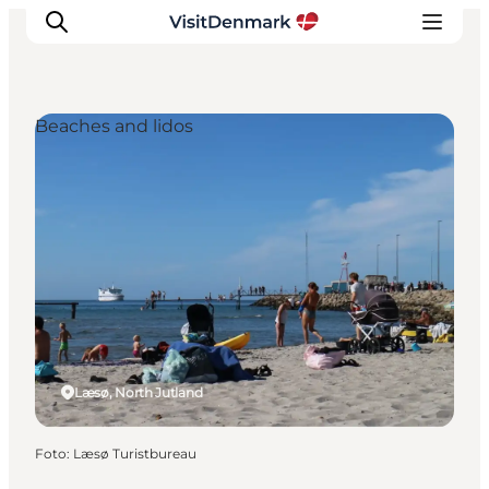
Beaches and lidos
Ispirazioni
Dove andare
Cosa fare
Dove dormire
Pianifica il viaggio
Læsø, North Jutland
Foto
:
Læsø Turistbureau