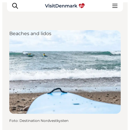
Beaches and lidos
Ispirazioni
Dove andare
Cosa fare
Dove dormire
Pianifica il viaggio
Foto
:
Destination Nordvestkysten