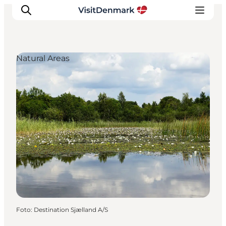
Natural Areas
Ispirazioni
Dove andare
Cosa fare
Dove dormire
Pianifica il viaggio
Foto
:
Destination Sjælland A/S