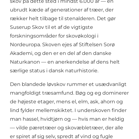
skov på dette sted i mindst 6.000 år — en
ubrudt kæde af generationer af træer, der
rækker helt tilbage til stenalderen. Det gør
Suserup Skov til et af de vigtigste
forskningsområder for skovøkologi i
Nordeuropa. Skoven ejes af Stiftelsen Sorø
Akademi, og den er en del af den danske
Naturkanon — en anerkendelse af dens helt
særlige status i dansk naturhistorie.
Den blandede løvskov rummer et usædvanligt
mangfoldigt træsamfund. Bøg og eg dominerer
de højeste etager, mens el, elm, ask, ahorn og
lind fylder mellemskiktet. I underskoven finder
man hassel, hvidtjørn og — hvis man er heldig
— vilde pæretræer og skovæbletræer, der alle
er spiret af sig selv, spredt af vind og fugle