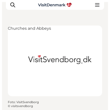
Churches and Abbeys
Ispirazioni
Dove andare
Cosa fare
Dove dormire
Pianifica il viaggio
Foto
:
VisitSvendborg
©
visitsvendborg