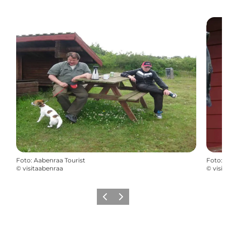
Foto
:
Aabenraa Tourist
Foto
:
©
visitaabenraa
©
visi
Precedente
Avanti