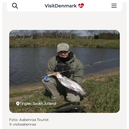
Angling
Ispirazioni
Dove andare
Cosa fare
Dove dormire
Pianifica il viaggio
Tinglev, South Jutland
Foto
:
Aabenraa Tourist
©
visitaabenraa