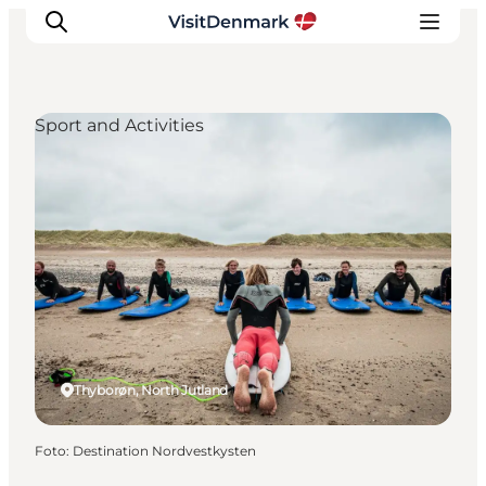
Sport and Activities
Ispirazioni
Dove andare
Cosa fare
Dove dormire
Pianifica il viaggio
Thyborøn, North Jutland
Foto
:
Destination Nordvestkysten