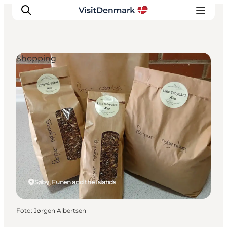
Shopping
Ispirazioni
Dove andare
Cosa fare
Dove dormire
Pianifica il viaggio
Søby, Funen and the Islands
Foto
:
Jørgen Albertsen