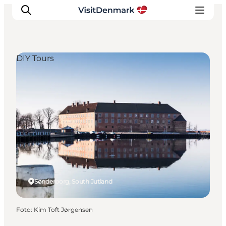
DIY Tours
Ispirazioni
Dove andare
Cosa fare
Dove dormire
Pianifica il viaggio
Sønderborg, South Jutland
Foto
:
Kim Toft Jørgensen