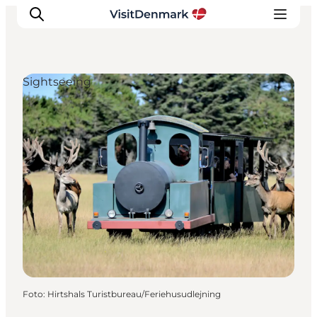
Sightseeing
Ispirazioni
Dove andare
Cosa fare
Dove dormire
Pianifica il viaggio
Foto
:
Hirtshals Turistbureau/Feriehusudlejning