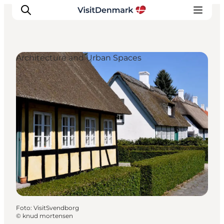
Architecture and Urban Spaces
Ispirazioni
Dove andare
Cosa fare
Dove dormire
Pianifica il viaggio
Foto
:
VisitSvendborg
©
knud mortensen