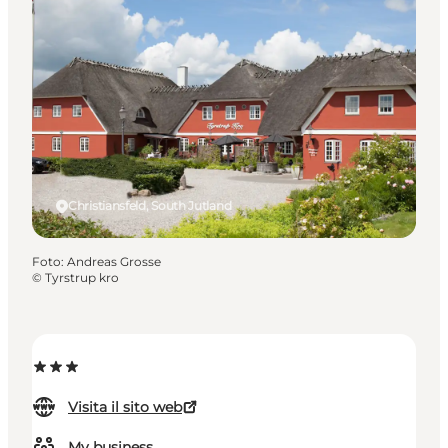
Christiansfeld, South Jutland
Foto
:
Andreas Grosse
©
Tyrstrup kro
Visita il sito web
My business