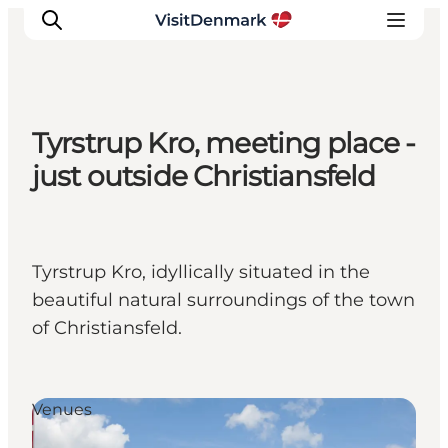
Tyrstrup Kro, meeting place -
Ispirazioni
just outside Christiansfeld
Dove andare
Cosa fare
Dove dormire
Tyrstrup Kro, idyllically situated in the
Pianifica il viaggio
beautiful natural surroundings of the town
of Christiansfeld.
Venues