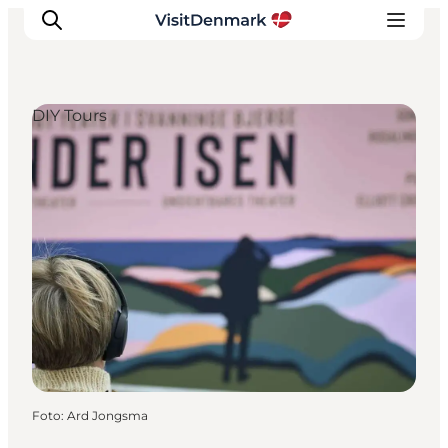
DIY Tours
Ispirazioni
Dove andare
Cosa fare
Dove dormire
Pianifica il viaggio
Foto
:
Ard Jongsma