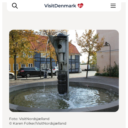
Street Art and Sculptures
Ispirazioni
Dove andare
Cosa fare
Dove dormire
Pianifica il viaggio
Foto
:
VisitNordsjælland
©
Karen Folker/VisitNordsjælland