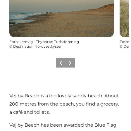
Foto
:
Lemvig - Thyborøn Turistforening
Foto
:
©
Destination Nordvestkysten
©
Dest
Precedente
Avanti
Vejlby Beach is a big lovely sandy beach. About
200 metres from the beach, you find a grocery,
a café and toilets.
Vejlby Beach has been awarded the Blue Flag