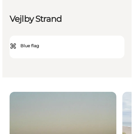
Vejlby Strand
⌘
Blue flag