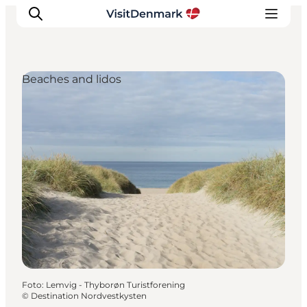
Beaches and lidos
Ispirazioni
Dove andare
Cosa fare
Dove dormire
Pianifica il viaggio
Foto
:
Lemvig - Thyborøn Turistforening
©
Destination Nordvestkysten