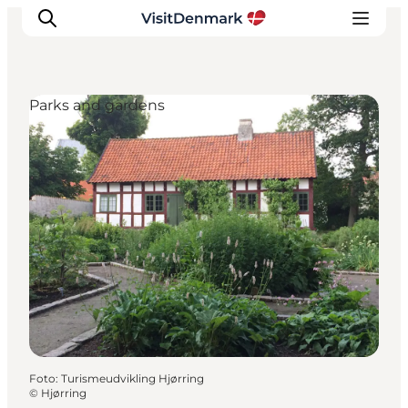
Parks and gardens
Ispirazioni
Dove andare
Cosa fare
Dove dormire
Pianifica il viaggio
Foto
:
Turismeudvikling Hjørring
©
Hjørring