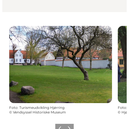
Foto
:
Turismeudvikling Hjørring
Foto
:
©
Vendsyssel Historiske Museum
©
Hjør