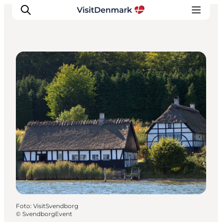
Architecture and Urban Spaces
Ispirazioni
Dove andare
Cosa fare
Dove dormire
Pianifica il viaggio
Foto
:
VisitSvendborg
©
SvendborgEvent