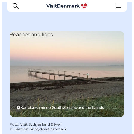
Beaches and lidos
Ispirazioni
Dove andare
Cosa fare
Dove dormire
Pianifica il viaggio
Karrebæksminde, South Zealand and the Islands
Foto
:
Visit Sydsjælland & Møn
©
Destination SydkystDanmark