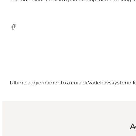
Facebook
Ultimo aggiornamento a cura di:
Vadehavskysten
in
A