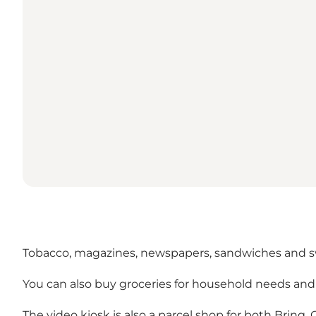
Tobacco, magazines, newspapers, sandwiches and swe
You can also buy groceries for household needs and 
The video kiosk is also a parcel shop for both Bring