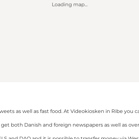
Loading map...
ets as well as fast food. At Videokiosken in Ribe you c
get both Danish and foreign newspapers as well as over 
, GLS and DAO and it is possible to transfer money via We