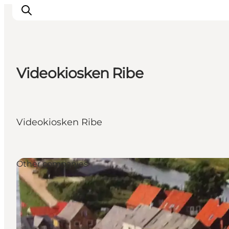
Videokiosken Ribe
Ispirazioni
Dove andare
Cosa fare
Videokiosken Ribe
Dove dormire
Pianifica il viaggio
Other companies