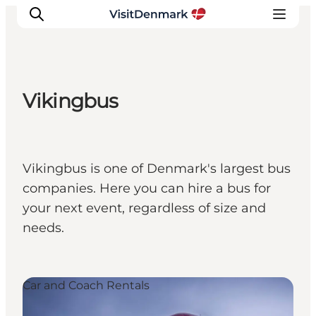
Vikingbus
Ispirazioni
Dove andare
Cosa fare
Vikingbus is one of Denmark's largest bus
Dove dormire
companies. Here you can hire a bus for
Pianifica il viaggio
your next event, regardless of size and
needs.
Car and Coach Rentals