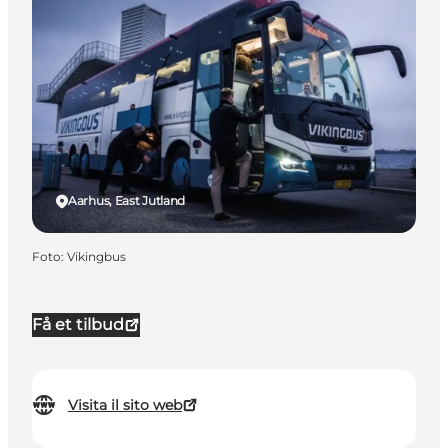
Aarhus, East Jutland
Foto
:
Vikingbus
Få et tilbud
Visita il sito web