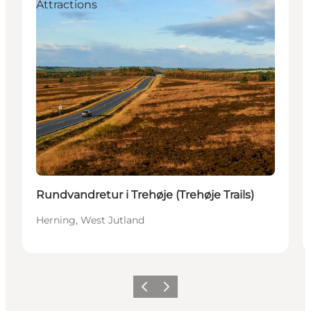
Attractions
Rundvandretur i Trehøje (Trehøje Trails)
Herning, West Jutland
Precedente
Avanti