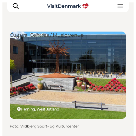
Cultural Centres / Music venue
Ispirazioni
Dove andare
Cosa fare
Dove dormire
Pianifica il viaggio
Herning, West Jutland
Foto
:
Vildbjerg Sport- og Kulturcenter