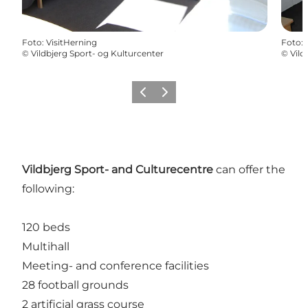
Foto
:
VisitHerning
Foto
:
©
Vildbjerg Sport- og Kulturcenter
©
Vild
Precedente
Avanti
Vildbjerg Sport- and Culturecentre
can offer the
following:
120 beds
Multihall
Meeting- and conference facilities
28 football grounds
2 artificial grass course