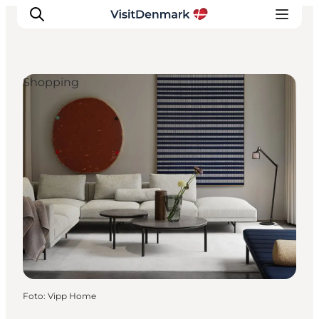
Shopping
Ispirazioni
Dove andare
Cosa fare
Dove dormire
Pianifica il viaggio
Foto
:
Vipp Home