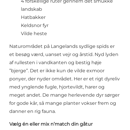
4 forskellige ruter gennem det smukke
landskab
Hatbakker
Keldsnor fyr
Vilde heste
Naturområdet på Langelands sydlige spids er
et besøg værd, uanset vejr og årstid. Nyd lyden
af rullesten i vandkanten og bestig høje
”bjerge”. Det er ikke kun de vilde exmoor
ponyer, der nyder området. Her er et rigt dyreliv
med ynglende fugle, hjortevildt, harer og
meget andet. De mange herlevende dyr sørger
for gode kår, så mange planter vokser frem og
danner en rig fauna.
Vælg én eller mix n’match din gåtur