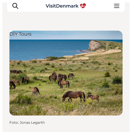
DIY Tours
Ispirazioni
Dove andare
Cosa fare
Dove dormire
Pianifica il viaggio
Foto
:
Jonas Legarth