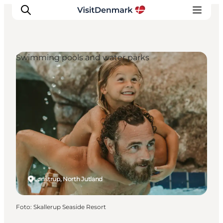
Swimming pools and water parks
Ispirazioni
Dove andare
Cosa fare
Dove dormire
Pianifica il viaggio
Lønstrup, North Jutland
Foto
:
Skallerup Seaside Resort