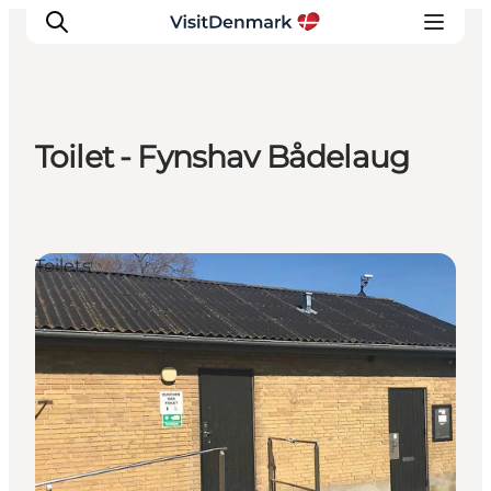
Toilet - Fynshav Bådelaug
Ispirazioni
Dove andare
Cosa fare
Toilets
Dove dormire
Pianifica il viaggio