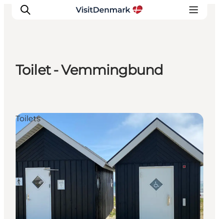
Toilet - Vemmingbund
Ispirazioni
Dove andare
Cosa fare
Toilets
Dove dormire
Pianifica il viaggio