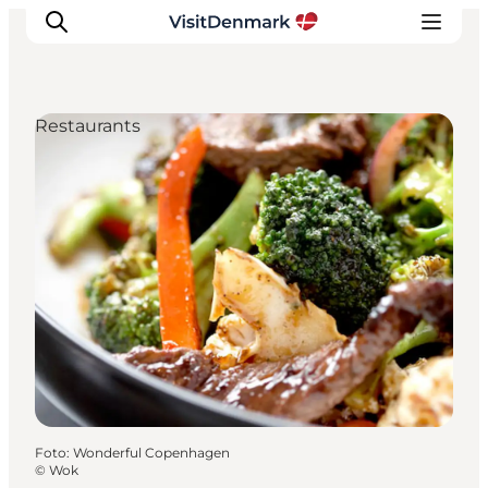
Restaurants
Ispirazioni
Dove andare
Cosa fare
Dove dormire
Pianifica il viaggio
Foto
:
Wonderful Copenhagen
©
Wok