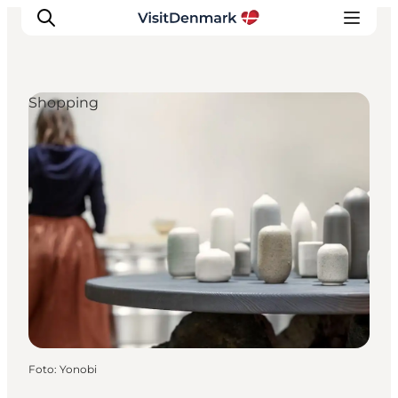
Shopping
Ispirazioni
Dove andare
Cosa fare
Dove dormire
Pianifica il viaggio
Foto
:
Yonobi