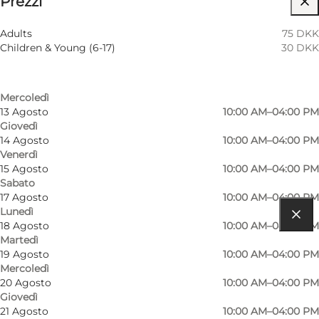
Prezzi
Visita il sito web
Filtra per mese
10 Agosto
10:00 AM–04:00 PM
Myself, My partner, Friends, Children
Adults
75 DKK
Lunedì
Children & Young (6-17)
30 DKK
11 Agosto
10:00 AM–04:00 PM
Martedì
12 Agosto
10:00 AM–04:00 PM
Mercoledì
13 Agosto
10:00 AM–04:00 PM
Giovedì
14 Agosto
10:00 AM–04:00 PM
Venerdì
15 Agosto
10:00 AM–04:00 PM
Sabato
17 Agosto
10:00 AM–04:00 PM
Lunedì
18 Agosto
10:00 AM–04:00 PM
Come arrivare
Martedì
19 Agosto
10:00 AM–04:00 PM
Farvergården 7
Mercoledì
20 Agosto
10:00 AM–04:00 PM
5000 Odense C
Giovedì
21 Agosto
10:00 AM–04:00 PM