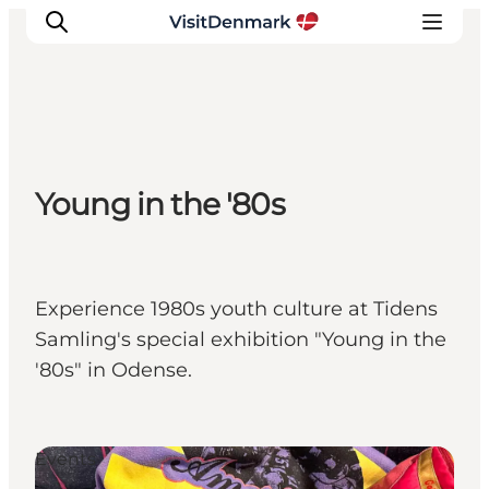
Ispirazioni
Young in the '80s
Dove andare
Cosa fare
Dove dormire
Pianifica il viaggio
Experience 1980s youth culture at Tidens
Samling's special exhibition "Young in the
'80s" in Odense.
Events