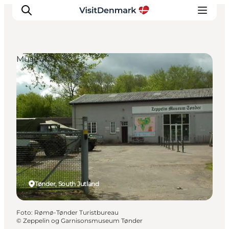
Museums
Ispirazioni
Dove andare
Cosa fare
Dove dormire
Pianifica il viaggio
Tønder, South Jutland
Foto
:
Rømø-Tønder Turistbureau
©
Zeppelin og Garnisonsmuseum Tønder