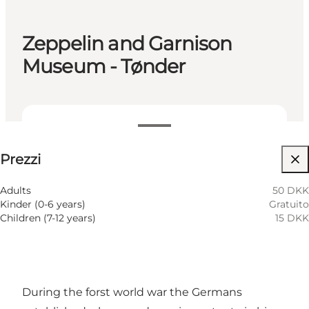
Zeppelin and Garnison
Museum - Tønder
Visualizza prezzi
Prezzi
Visita il sito web
Adults
50 DKK
Kinder (0-6 years)
Gratuito
Children (7-12 years)
15 DKK
During the forst world war the Germans